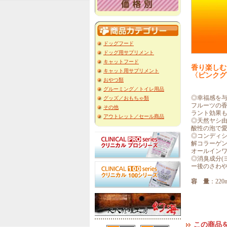
ドッグフード
ドッグ用サプリメント
キャットフード
香り楽しむ
キャット用サプリメント
〈ピンクグ
おやつ類
グルーミング／トイレ用品
◎幸福感を
グッズ／おもちゃ類
フルーツの
その他
ラント効果
アウトレット／セール商品
◎天然ヤシ
酸性の泡で
◎コンディ
解コラーゲ
オールイン
◎消臭成分(
ー後のさわ
容 量
：220m
この商品