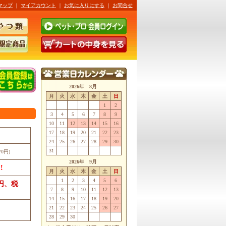
マップ
｜
マイアカウント
｜
お気に入りにする
｜
お問合せ
2026年 8月
月
火
水
木
金
土
日
1
2
3
4
5
6
7
8
9
10
11
12
13
14
15
16
17
18
19
20
21
22
23
24
25
26
27
28
29
30
31
70円)
2026年 9月
!
月
火
水
木
金
土
日
1
2
3
4
5
6
0円、税
7
8
9
10
11
12
13
14
15
16
17
18
19
20
21
22
23
24
25
26
27
28
29
30