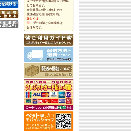
★ご注文受付は24時間365日対応
しております。
☆営業日の9時~12時までの
受注確認で当日発送可能。
詳しくは
：受注確認と発送業務は、
お休みです。