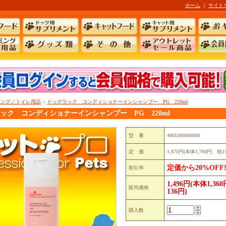
ホーム
｜
サイト
ミング／トイレ用品
>
ドッグラック コンディショナーインシャンプー PG 220ml
ック コンディショナーインシャンプー PG 220ml
型 番
4905390000000
定 価
1,870円(本体1,700円、税1
定価から20%OFF!
割引率
1,496円(本体1,36
販売価格
136円)
購入数