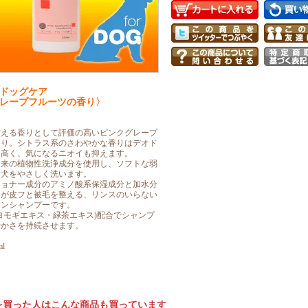
ドッグケア
レープフルーツの香り〉
与える香りとして評価の高いピンクグレープ
香り。シトラス系のさわやかな香りはデオド
も高く、気になるニオイも抑えます。
由来の植物性洗浄成分を使用し、ソフトな弱
愛犬をやさしく洗います。
ショナー成分のアミノ酸系保湿成分と加水分
ンが皮フと被毛を整える、リンスのいらない
ワンシャンプーです。
ヨモギエキス・緑茶エキス)配合でシャンプ
やかさを持続させます。
l
を買った人はこんな商品も買っています