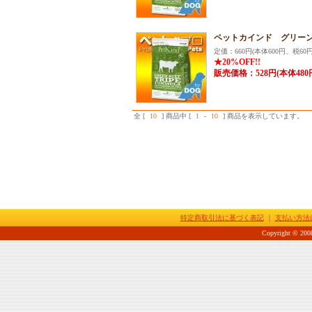
ペットカインド グリーン
定価：660円(本体600円、税60円
★20%OFF!!
販売価格：528円(本体480
全 [
10
] 商品中 [
1
-
10
] 商品を表示しています。
特定商取引法に基づく表記
｜
支払い方法
Copyright © 2008-