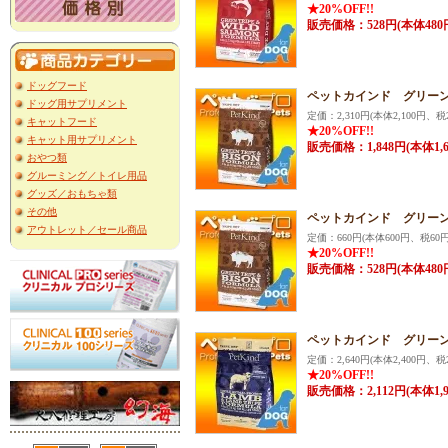
★20%OFF!!
販売価格：528円(本体480
ドッグフード
ペットカインド グリーン
ドッグ用サプリメント
定価：2,310円(本体2,100円、税2
キャットフード
★20%OFF!!
キャット用サプリメント
販売価格：1,848円(本体1,
おやつ類
グルーミング／トイレ用品
グッズ／おもちゃ類
その他
ペットカインド グリーン
アウトレット／セール商品
定価：660円(本体600円、税60円
★20%OFF!!
販売価格：528円(本体480
ペットカインド グリーンラ
定価：2,640円(本体2,400円、税2
★20%OFF!!
販売価格：2,112円(本体1,