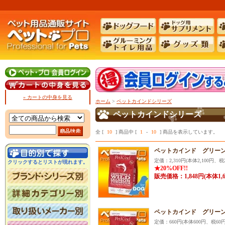
» カートの中身を見る
ホーム
>
ペットカインドシリーズ
ペットカインドシリーズ
全 [
10
] 商品中 [
1
-
10
] 商品を表示しています。
ペットカインド グリーン
定価：2,310円(本体2,100円、税2
クリックするとリストが現れます。
★20%OFF!!
販売価格：1,848円(本体1,
ペットカインド グリーン
定価：660円(本体600円、税60円