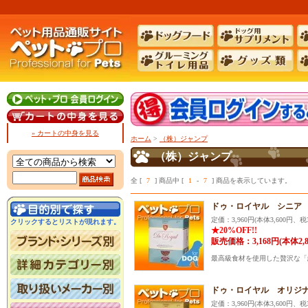
» カートの中身を見る
ホーム
>
（株）ジャンプ
（株）ジャンプ
全 [
7
] 商品中 [
1
-
7
] 商品を表示しています。
ドゥ・ロイヤル シニア 6
定価：3,960円(本体3,600円、税3
クリックするとリストが現れます。
★20%OFF!!
販売価格：3,168円(本体2,
最高級食材を使用した贅沢な「
ドゥ・ロイヤル オリジナル
定価：3,960円(本体3,600円、税3