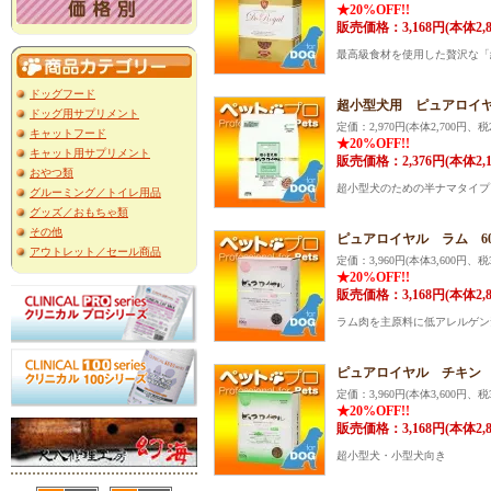
★20%OFF!!
販売価格：3,168円(本体2,
最高級食材を使用した贅沢な「
ドッグフード
超小型犬用 ピュアロイヤ
ドッグ用サプリメント
定価：2,970円(本体2,700円、税2
キャットフード
★20%OFF!!
キャット用サプリメント
販売価格：2,376円(本体2,
おやつ類
超小型犬のための半ナマタイプ
グルーミング／トイレ用品
グッズ／おもちゃ類
その他
ピュアロイヤル ラム 60
アウトレット／セール商品
定価：3,960円(本体3,600円、税3
★20%OFF!!
販売価格：3,168円(本体2,
ラム肉を主原料に低アレルゲン
ピュアロイヤル チキン 6
定価：3,960円(本体3,600円、税3
★20%OFF!!
販売価格：3,168円(本体2,
超小型犬・小型犬向き