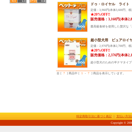
ドゥ・ロイヤル ライト 6
定価：3,960円(本体3,600円、税3
★20%OFF!!
販売価格：3,168円(本体2,
最高級食材を使用した贅沢な「
超小型犬用 ピュアロイヤ
定価：2,970円(本体2,700円、税2
★20%OFF!!
販売価格：2,376円(本体2,
超小型犬のための半ナマタイプ
全 [
7
] 商品中 [
1
-
7
] 商品を表示しています。
特定商取引法に基づく表記
｜
支払い方法
Copyright © 2008-