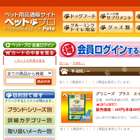
» カートの中身を見る
ホーム
>
￥400.-～
￥400.-～
全 [
1
] 商品中 [
1
-
1
] 商品を表示しています。
グリニーズ プラス エイ
定価：563円(本体512円、税51円
クリックするとリストが現れます。
★20%OFF!!
販売価格：449円(本体409
はじめての歯みがきに「お試し
全 [
1
] 商品中 [
1
-
1
] 商品を表示しています。