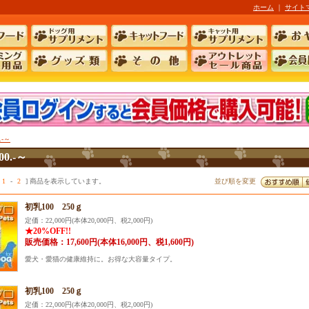
ホーム
｜
サイト
.-～
00.-～
1
-
2
] 商品を表示しています。
並び順を変更
初乳100 250ｇ
定価：22,000円(本体20,000円、税2,000円)
★20%OFF!!
販売価格：17,600円(本体16,000円、税1,600円)
愛犬・愛猫の健康維持に。お得な大容量タイプ。
初乳100 250ｇ
定価：22,000円(本体20,000円、税2,000円)