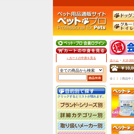
» カートの中身を見る
ホーム
>
￥10,000
￥10,0
全 [
2
] 商品中 [
クリックするとリストが現れます。