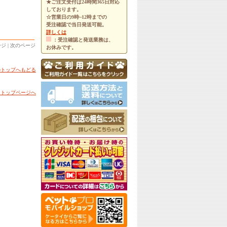
★ご注文受付は24時間365日対応
しております。
☆営業日の9時~12時までの
受注確認で当日発送可能。
詳しくは
：受注確認と発送業務は、
ジ | 次のページ
お休みです。
のトップへもどる
▲トップページへ