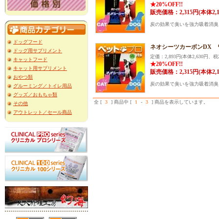
★20%OFF!!
販売価格：2,315円(本体2,
炭の効果で臭いを強力吸着消臭
ドッグフード
ネオシーツカーボンDX 
ドッグ用サプリメント
定価：2,893円(本体2,630円、税2
キャットフード
★20%OFF!!
キャット用サプリメント
販売価格：2,315円(本体2,
おやつ類
炭の効果で臭いを強力吸着消臭
グルーミング／トイレ用品
グッズ／おもちゃ類
全 [
3
] 商品中 [
1
-
3
] 商品を表示しています。
その他
アウトレット／セール商品