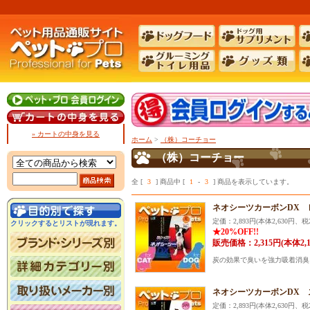
» カートの中身を見る
ホーム
>
（株）コーチョー
（株）コーチョー
全 [
3
] 商品中 [
1
-
3
] 商品を表示しています。
ネオシーツカーボンDX 
定価：2,893円(本体2,630円、税2
クリックするとリストが現れます。
★20%OFF!!
販売価格：2,315円(本体2,
炭の効果で臭いを強力吸着消臭
ネオシーツカーボンDX 
定価：2,893円(本体2,630円、税2